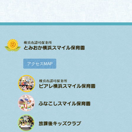
アクセスMAP