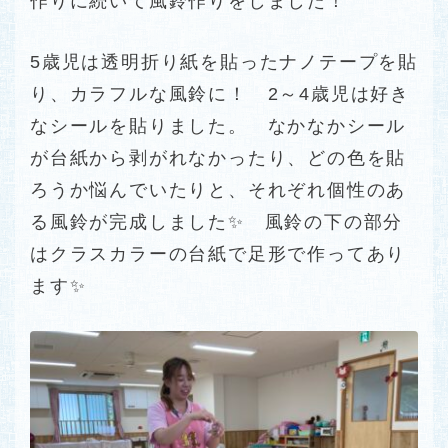
作りに続いて風鈴作りをしました！
5歳児は透明折り紙を貼ったナノテープを貼
り、カラフルな風鈴に！ 2～4歳児は好き
なシールを貼りました。 なかなかシール
が台紙から剥がれなかったり、どの色を貼
ろうか悩んでいたりと、それぞれ個性のあ
る風鈴が完成しました✨ 風鈴の下の部分
はクラスカラーの台紙で足形で作ってあり
ます✨