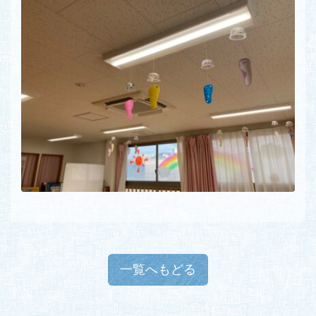
一覧へもどる