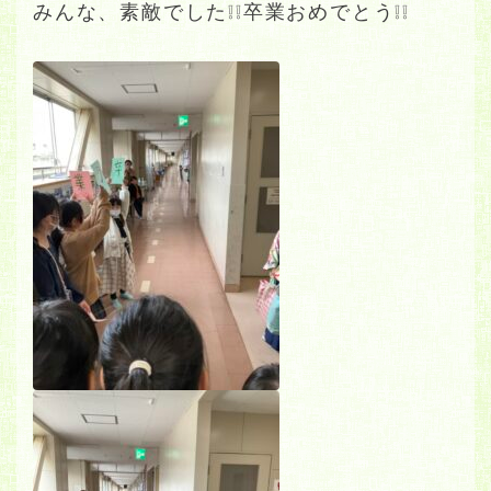
みんな、素敵でした❕❕卒業おめでとう❕❕