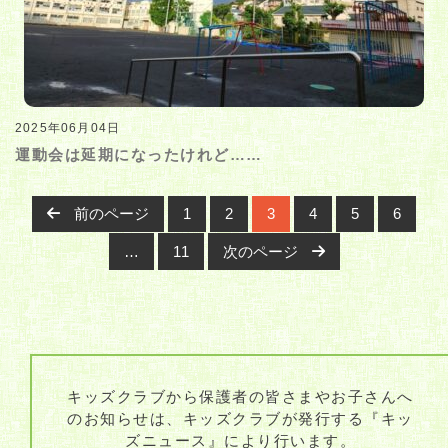
2025年06月04日
運動会は延期になったけれど……
前のページ
1
2
3
4
5
6
Posts navigation
…
11
次のページ
キッズクラブから保護者の皆さまやお子さんへ
のお知らせは、キッズクラブが発行する『キッ
ズニュース』により行います。